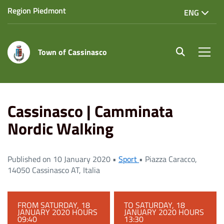
Region Piedmont
ENG
Town of Cassinasco
site.searc
Men
Home
Eventi
Cassinasco | Camminata Nordic Walking
Cassinasco | Camminata
Nordic Walking
Published on 10 January 2020 •
Sport
•
Piazza Caracco,
14050 Cassinasco AT, Italia
FROM SATURDAY, 18
TO SATURDAY, 18
JANUARY 2020 HOURS
JANUARY 2020 HOURS
09:40
13:30