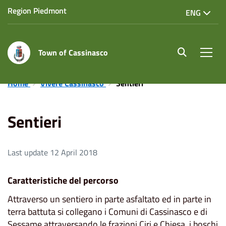
Region Piedmont
ENG
Town of Cassinasco
site.searc
Men
Home
Vivere Cassinasco
Sentieri
Sentieri
Last update 12 April 2018
Caratteristiche del percorso
Attraverso un sentiero in parte asfaltato ed in parte in
terra battuta si collegano i Comuni di Cassinasco e di
Sessame attraversando le frazioni Ciri e Chiesa, i boschi